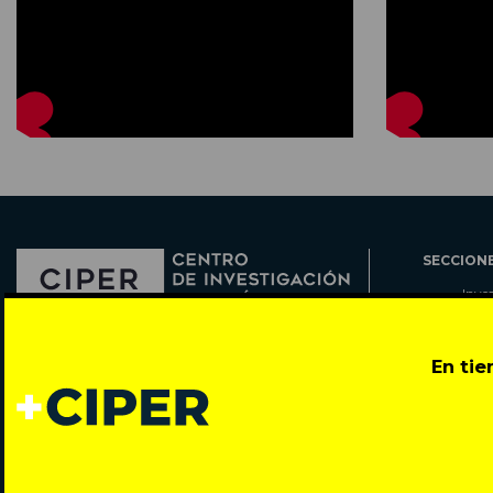
SECCION
Inve
Actu
Col
Director: Pedro Ramírez
En ti
Cart
José Miguel de la Barra 412, Santiago de Chile
Espe
Todos los derechos reservados © 2007-2026
Rada