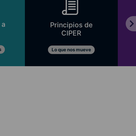
 a
Principios de
CIPER
s
Lo que nos mueve