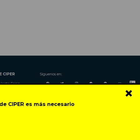
E CIPER
Síguenos en:
Hazte Socio
×
Nosotros
Donaciones
o de CIPER es más necesario
Contacto
Talleres
Newsletter
Festival