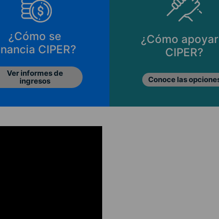
¿Cómo se
¿Cómo apoyar
inancia CIPER?
CIPER?
Ver informes de
Conoce las opcione
ingresos