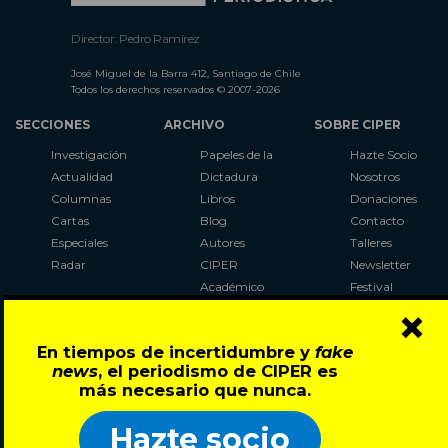
Director: Pedro Ramírez
José Miguel de la Barra 412, Santiago de Chile
Todos los derechos reservados © 2007-2026
SECCIONES
ARCHIVO
SOBRE CIPER
Investigación
Papeles de la
Hazte Socio
Actualidad
Dictadura
Nosotros
Columnas
Libros
Donaciones
Cartas
Blog
Contacto
Especiales
Autores
Talleres
Radar
CIPER
Newsletter
Académico
Festival
×
LaBot
Constituyente
En tiempos de incertidumbre y
fake
Al Plebiscito
news
, el periodismo de CIPER es
con CIPER
más necesario que nunca.
Síguenos en:
Hazte socio