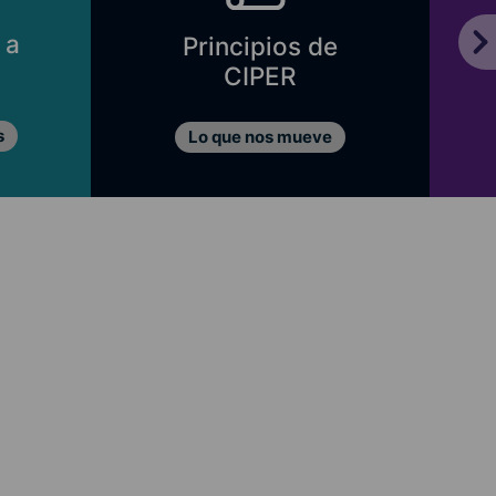
 a
Principios de
CIPER
s
Lo que nos mueve