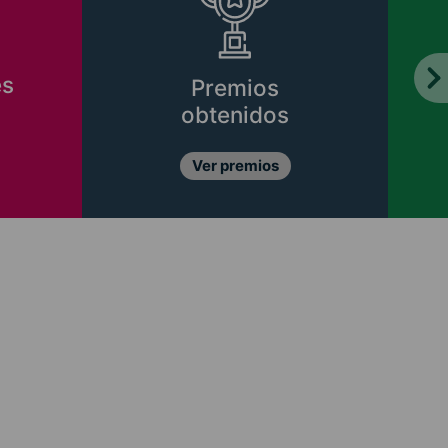
es
Premios
obtenidos
Ver premios