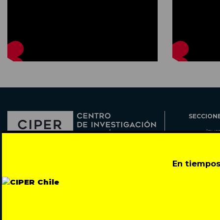
SECCION
Inve
Actu
Col
Director: Pedro Ramírez
En tiempos
Cart
José Miguel de la Barra 412, Santiago de Chile
Espe
Todos los derechos reservados © 2007-2026
Rada