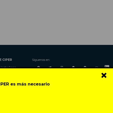
E CIPER
Síguenos en:
Hazte Socio
×
Nosotros
Donaciones
CIPER es más necesario
Contacto
Talleres
Newsletter
Festival