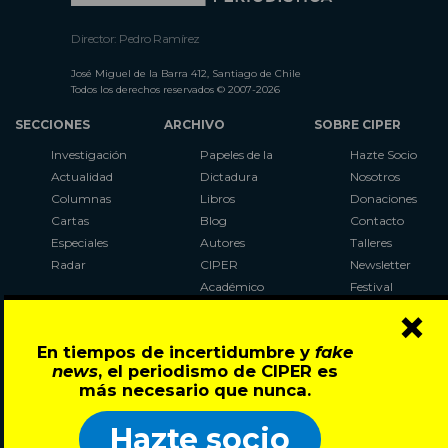
Director: Pedro Ramírez
José Miguel de la Barra 412, Santiago de Chile
Todos los derechos reservados © 2007-2026
SECCIONES
ARCHIVO
SOBRE CIPER
Investigación
Papeles de la
Hazte Socio
Actualidad
Dictadura
Nosotros
Columnas
Libros
Donaciones
Cartas
Blog
Contacto
Especiales
Autores
Talleres
Radar
CIPER
Newsletter
Académico
Festival
×
LaBot
Constituyente
En tiempos de incertidumbre y
fake
Al Plebiscito
news
, el periodismo de CIPER es
con CIPER
más necesario que nunca.
Síguenos en:
Hazte socio