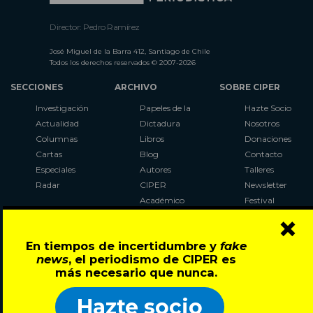
Director: Pedro Ramírez
José Miguel de la Barra 412, Santiago de Chile
Todos los derechos reservados © 2007-2026
SECCIONES
ARCHIVO
SOBRE CIPER
Investigación
Papeles de la
Hazte Socio
Actualidad
Dictadura
Nosotros
Columnas
Libros
Donaciones
Cartas
Blog
Contacto
Especiales
Autores
Talleres
Radar
CIPER
Newsletter
Académico
Festival
×
LaBot
Constituyente
En tiempos de incertidumbre y
fake
Al Plebiscito
news
, el periodismo de CIPER es
con CIPER
más necesario que nunca.
Síguenos en:
Hazte socio