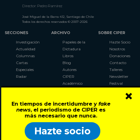
Director: Pedro Ramírez
José Miguel de la Barra 412, Santiago de Chile
Todos los derechos reservados © 2007-2026
SECCIONES
ARCHIVO
SOBRE CIPER
Investigación
Papeles de la
Hazte Socio
Actualidad
Dictadura
Nosotros
Columnas
Libros
Donaciones
Cartas
Blog
Contacto
Especiales
Autores
Talleres
Radar
CIPER
Newsletter
Académico
Festival
×
LaBot
Constituyente
En tiempos de incertidumbre y
fake
Al Plebiscito
news
, el periodismo de CIPER es
con CIPER
más necesario que nunca.
Síguenos en:
Hazte socio