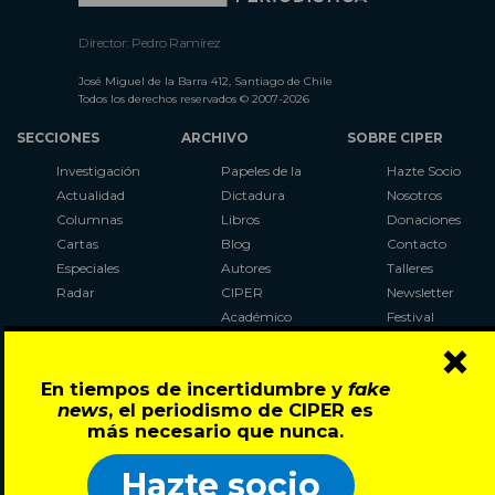
Director: Pedro Ramírez
José Miguel de la Barra 412, Santiago de Chile
Todos los derechos reservados © 2007-2026
SECCIONES
ARCHIVO
SOBRE CIPER
Investigación
Papeles de la
Hazte Socio
Actualidad
Dictadura
Nosotros
Columnas
Libros
Donaciones
Cartas
Blog
Contacto
Especiales
Autores
Talleres
Radar
CIPER
Newsletter
Académico
Festival
×
LaBot
Constituyente
En tiempos de incertidumbre y
fake
Al Plebiscito
news
, el periodismo de CIPER es
con CIPER
más necesario que nunca.
Síguenos en:
Hazte socio