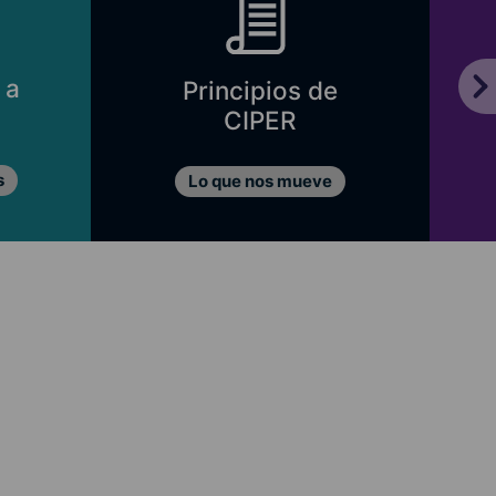
 a
Principios de
CIPER
s
Lo que nos mueve