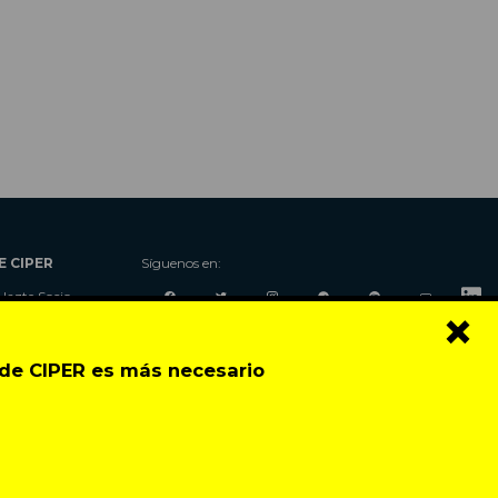
E CIPER
Síguenos en:
Hazte Socio
×
Nosotros
Donaciones
o de CIPER es más necesario
Contacto
Talleres
Newsletter
Festival