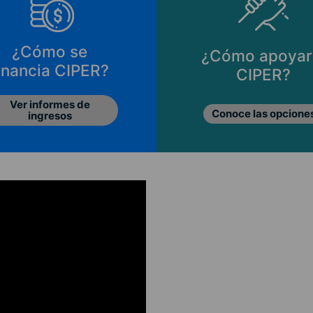
¿Cómo se
¿Cómo apoyar
inancia CIPER?
CIPER?
Ver informes de
Conoce las opcione
ingresos