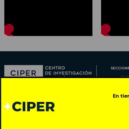
SECCION
Inve
Actu
Col
Director: Pedro Ramírez
En ti
Cart
José Miguel de la Barra 412, Santiago de Chile
Espe
Todos los derechos reservados © 2007-2026
Rada