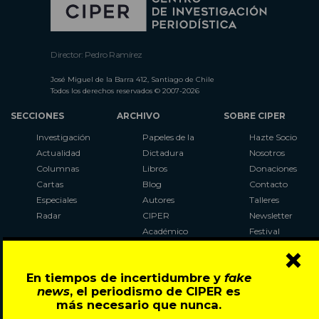
Director: Pedro Ramírez
José Miguel de la Barra 412, Santiago de Chile
Todos los derechos reservados © 2007-2026
SECCIONES
ARCHIVO
SOBRE CIPER
Investigación
Papeles de la
Hazte Socio
Actualidad
Dictadura
Nosotros
Columnas
Libros
Donaciones
Cartas
Blog
Contacto
Especiales
Autores
Talleres
Radar
CIPER
Newsletter
Académico
Festival
×
LaBot
Constituyente
En tiempos de incertidumbre y
fake
Al Plebiscito
news
, el periodismo de CIPER es
con CIPER
más necesario que nunca.