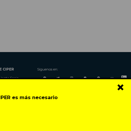
E CIPER
Síguenos en:
Hazte Socio
×
Nosotros
Donaciones
CIPER es más necesario
Contacto
Talleres
Newsletter
Festival