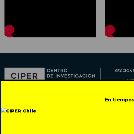
SECCION
Inve
Actu
Col
Director: Pedro Ramírez
En tiempos
Cart
José Miguel de la Barra 412, Santiago de Chile
Espe
Todos los derechos reservados © 2007-2026
Rada