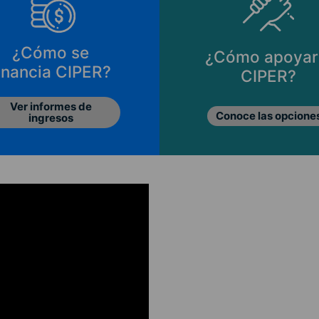
¿Cómo se
¿Cómo apoyar
inancia CIPER?
CIPER?
Ver informes de
Conoce las opcione
ingresos