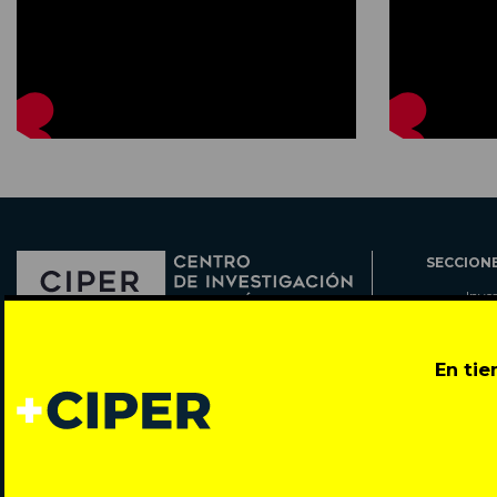
SECCION
Inve
Actu
Col
Director: Pedro Ramírez
En ti
Cart
José Miguel de la Barra 412, Santiago de Chile
Espe
Todos los derechos reservados © 2007-2026
Rada