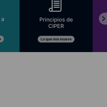
 a
Principios de
CIPER
s
Lo que nos mueve