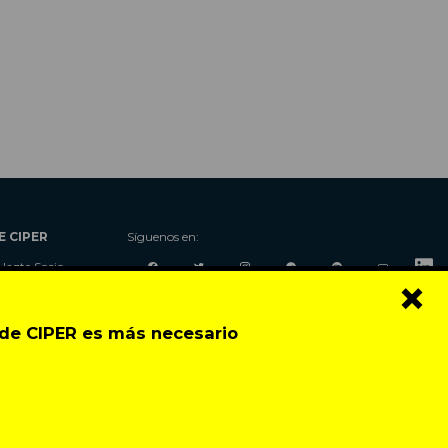
E CIPER
Síguenos en:
Hazte Socio
×
Nosotros
Donaciones
o de CIPER es más necesario
Contacto
Talleres
Newsletter
Festival