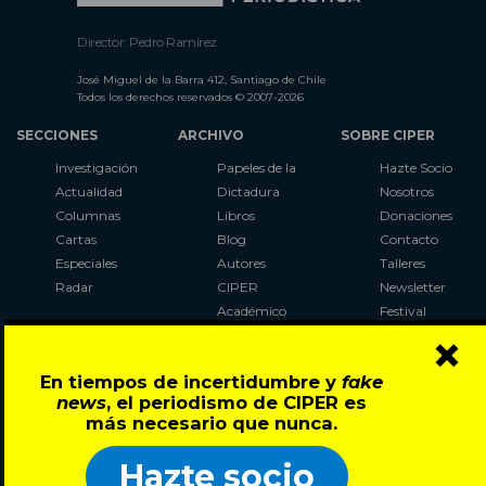
Director: Pedro Ramírez
José Miguel de la Barra 412, Santiago de Chile
Todos los derechos reservados © 2007-2026
SECCIONES
ARCHIVO
SOBRE CIPER
Investigación
Papeles de la
Hazte Socio
Actualidad
Dictadura
Nosotros
Columnas
Libros
Donaciones
Cartas
Blog
Contacto
Especiales
Autores
Talleres
Radar
CIPER
Newsletter
Académico
Festival
×
LaBot
Constituyente
En tiempos de incertidumbre y
fake
Al Plebiscito
news
, el periodismo de CIPER es
con CIPER
más necesario que nunca.
Síguenos en:
Hazte socio