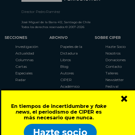
Director: Pedro Ramírez
José Miguel de la Barra 412, Santiago de Chile
Todos los derechos reservados © 2007-2026
SECCIONES
ARCHIVO
SOBRE CIPER
Investigación
Papeles de la
Hazte Socio
Actualidad
Dictadura
Nosotros
Columnas
Libros
Donaciones
Cartas
Blog
Contacto
Especiales
Autores
Talleres
Radar
CIPER
Newsletter
Académico
Festival
×
LaBot
Constituyente
En tiempos de incertidumbre y
fake
Al Plebiscito
news
, el periodismo de CIPER es
con CIPER
más necesario que nunca.
Síguenos en:
Hazte socio