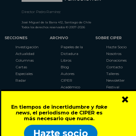
Director: Pedro Ramírez
José Miguel de la Barra 412, Santiago de Chile
Todos los derechos reservados © 2007-2026
SECCIONES
ARCHIVO
SOBRE CIPER
Investigación
Papeles de la
Hazte Socio
Actualidad
Dictadura
Nosotros
Columnas
Libros
Donaciones
Cartas
Blog
Contacto
Especiales
Autores
Talleres
Radar
CIPER
Newsletter
Académico
Festival
×
LaBot
Constituyente
En tiempos de incertidumbre y
fake
Al Plebiscito
news
, el periodismo de CIPER es
con CIPER
más necesario que nunca.
Síguenos en:
Hazte socio