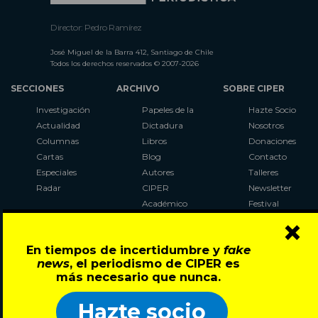
Director: Pedro Ramírez
José Miguel de la Barra 412, Santiago de Chile
Todos los derechos reservados © 2007-2026
SECCIONES
ARCHIVO
SOBRE CIPER
Investigación
Papeles de la
Hazte Socio
Actualidad
Dictadura
Nosotros
Columnas
Libros
Donaciones
Cartas
Blog
Contacto
Especiales
Autores
Talleres
Radar
CIPER
Newsletter
Académico
Festival
×
LaBot
Constituyente
En tiempos de incertidumbre y
fake
Al Plebiscito
news
, el periodismo de CIPER es
con CIPER
más necesario que nunca.
Síguenos en:
Hazte socio