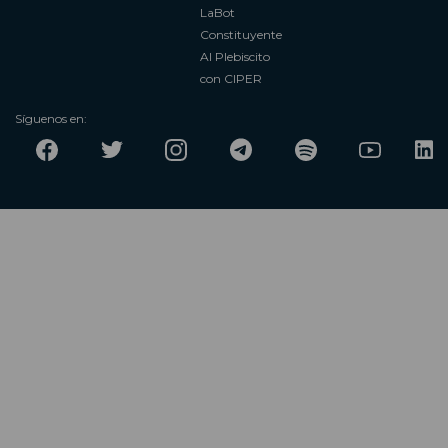
LaBot
Constituyente
Al Plebiscito
con CIPER
Síguenos en: