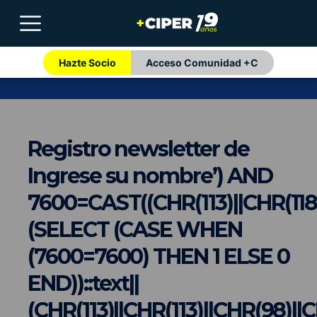
Hazte Socio
Acceso Comunidad +C
Registro newsletter de
Ingrese su nombre’) AND
7600=CAST((CHR(113)||CHR(118)|
(SELECT (CASE WHEN
(7600=7600) THEN 1 ELSE 0
END))::text||
(CHR(113)||CHR(113)||CHR(98)||C