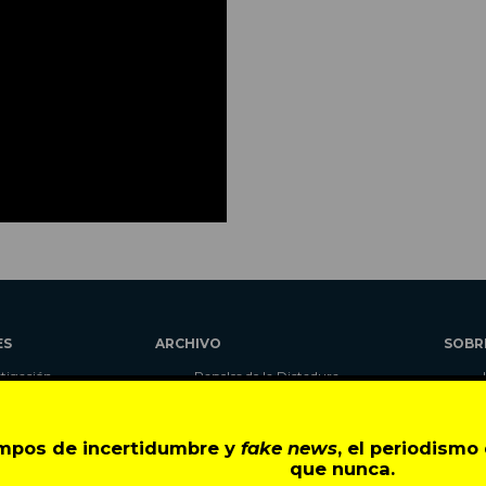
ES
ARCHIVO
SOBR
stigación
Papeles de la Dictadura
alidad
Libros
umnas
Blog
empos de incertidumbre y
fake news
, el periodism
as
Autores
que nunca.
ciales
CIPER Académico