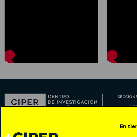
SECCION
Inve
Actu
Col
Director: Pedro Ramírez
En ti
Cart
José Miguel de la Barra 412, Santiago de Chile
Espe
Todos los derechos reservados © 2007-2026