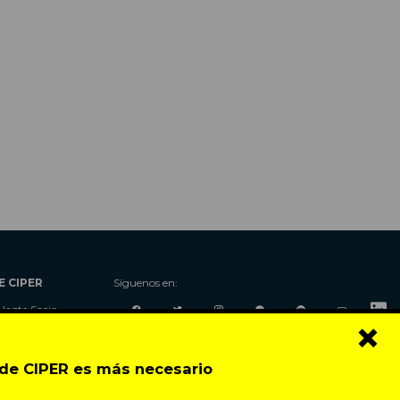
E CIPER
Síguenos en:
Hazte Socio
×
Nosotros
Donaciones
o de CIPER es más necesario
Contacto
Talleres