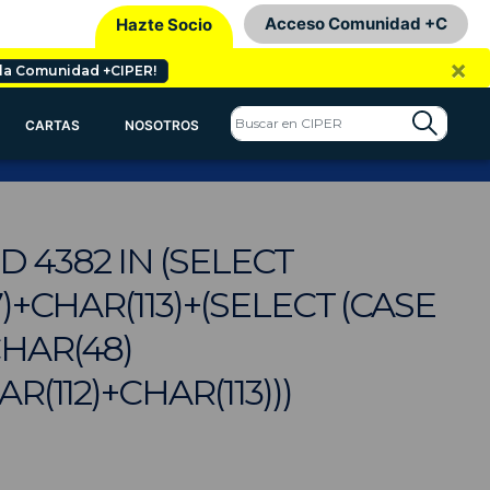
Acceso Comunidad +C
Hazte Socio
×
 la Comunidad +CIPER!
CARTAS
NOSOTROS
ND 4382 IN (SELECT
)+CHAR(113)+(SELECT (CASE
CHAR(48)
(112)+CHAR(113)))