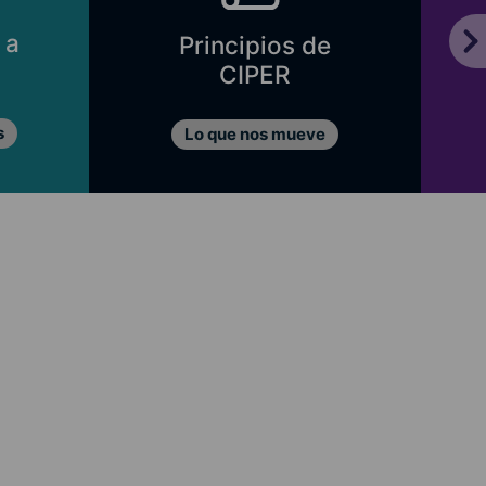
 a
Principios de
CIPER
s
Lo que nos mueve