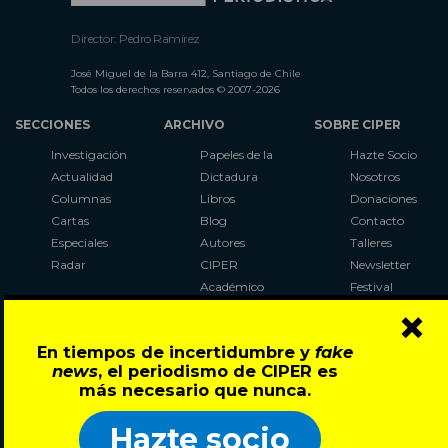
Director: Pedro Ramírez
José Miguel de la Barra 412, Santiago de Chile
Todos los derechos reservados © 2007-2026
SECCIONES
ARCHIVO
SOBRE CIPER
Investigación
Papeles de la
Hazte Socio
Actualidad
Dictadura
Nosotros
Columnas
Libros
Donaciones
Cartas
Blog
Contacto
Especiales
Autores
Talleres
Radar
CIPER
Newsletter
Académico
Festival
×
LaBot
Constituyente
En tiempos de incertidumbre y
fake
Al Plebiscito
news
, el periodismo de CIPER es
con CIPER
más necesario que nunca.
Síguenos en:
Hazte socio