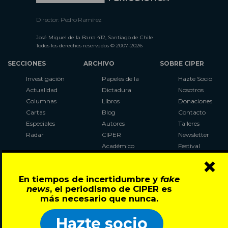
Director: Pedro Ramírez
José Miguel de la Barra 412, Santiago de Chile
Todos los derechos reservados © 2007-2026
SECCIONES
ARCHIVO
SOBRE CIPER
Investigación
Papeles de la
Hazte Socio
Actualidad
Dictadura
Nosotros
Columnas
Libros
Donaciones
Cartas
Blog
Contacto
Especiales
Autores
Talleres
Radar
CIPER
Newsletter
Académico
Festival
×
LaBot
Constituyente
En tiempos de incertidumbre y
fake
Al Plebiscito
news
, el periodismo de CIPER es
con CIPER
más necesario que nunca.
Síguenos en:
Hazte socio