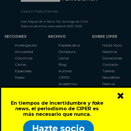
Director: Pedro Ramírez
José Miguel de la Barra 412, Santiago de Chile
Todos los derechos reservados © 2007-2026
SECCIONES
ARCHIVO
SOBRE CIPER
Investigación
Papeles de la
Hazte Socio
Actualidad
Dictadura
Nosotros
Columnas
Libros
Donaciones
Cartas
Blog
Contacto
Especiales
Autores
Talleres
Radar
CIPER
Newsletter
Académico
Festival
×
LaBot
Constituyente
En tiempos de incertidumbre y
fake
Al Plebiscito
news
, el periodismo de CIPER es
con CIPER
más necesario que nunca.
Síguenos en:
Hazte socio