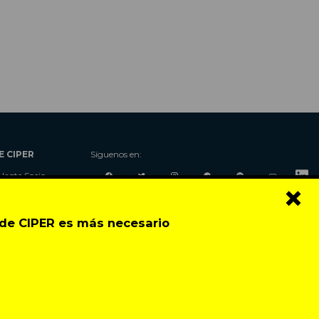
E CIPER
Síguenos en:
Hazte Socio
×
Nosotros
Donaciones
o de CIPER es más necesario
Contacto
Talleres
Newsletter
Festival