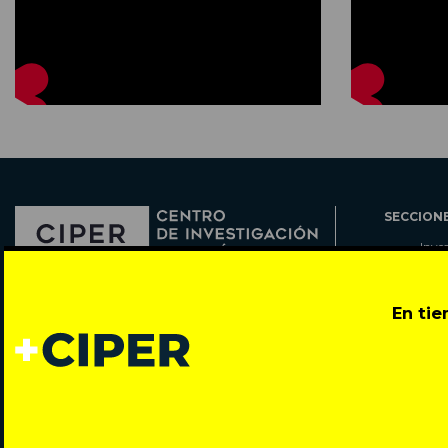
SECCION
Inve
Actu
Col
Director: Pedro Ramírez
En ti
Cart
José Miguel de la Barra 412, Santiago de Chile
Espe
Todos los derechos reservados © 2007-2026
Rada