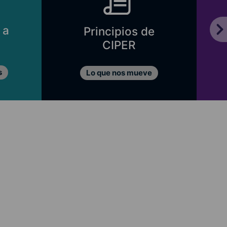
 a
Principios de
CIPER
s
Lo que nos mueve