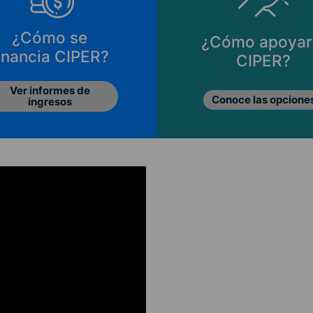
¿Cómo se
¿Cómo apoyar
inancia CIPER?
CIPER?
Ver informes de
Conoce las opcione
ingresos