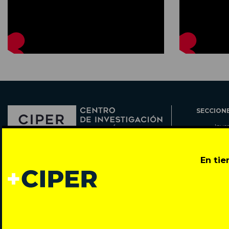
SECCION
Inve
Actu
Col
Director: Pedro Ramírez
En ti
Cart
José Miguel de la Barra 412, Santiago de Chile
Espe
Todos los derechos reservados © 2007-2026
Rada