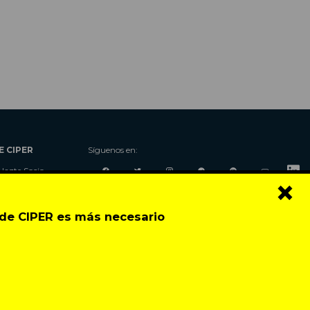
E CIPER
Síguenos en:
Hazte Socio
×
Nosotros
Donaciones
o de CIPER es más necesario
Contacto
Talleres
Newsletter
Festival