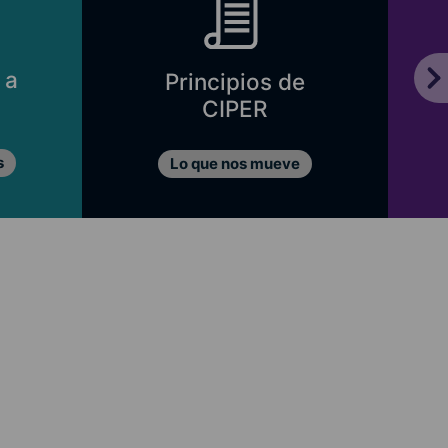
 a
Principios de
CIPER
s
Lo que nos mueve