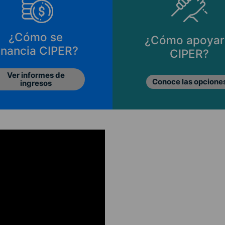
¿Cómo se
¿Cómo apoyar
inancia CIPER?
CIPER?
Ver informes de
Conoce las opcione
ingresos