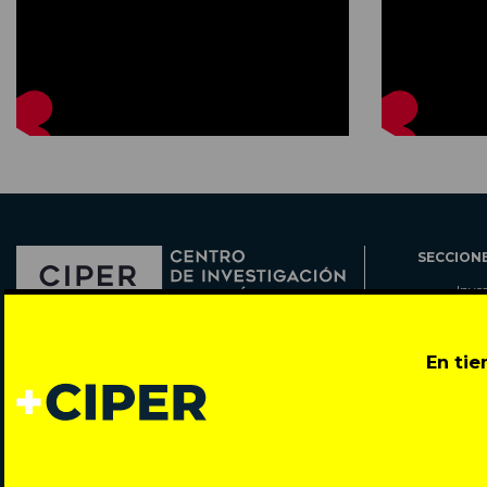
SECCION
Inve
Actu
Col
Director: Pedro Ramírez
En ti
Cart
José Miguel de la Barra 412, Santiago de Chile
Espe
Todos los derechos reservados © 2007-2026
Rada