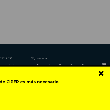
E CIPER
Síguenos en:
Hazte Socio
×
Nosotros
Donaciones
o de CIPER es más necesario
Contacto
Talleres
Newsletter
Festival