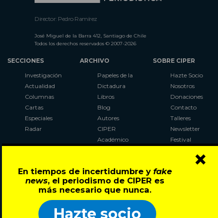
Director: Pedro Ramírez
José Miguel de la Barra 412, Santiago de Chile
Todos los derechos reservados © 2007-2026
SECCIONES
ARCHIVO
SOBRE CIPER
Investigación
Papeles de la
Hazte Socio
Actualidad
Dictadura
Nosotros
Columnas
Libros
Donaciones
Cartas
Blog
Contacto
Especiales
Autores
Talleres
Radar
CIPER
Newsletter
Académico
Festival
×
LaBot
Constituyente
En tiempos de incertidumbre y
fake
Al Plebiscito
news
, el periodismo de CIPER es
con CIPER
más necesario que nunca.
Síguenos en:
Hazte socio