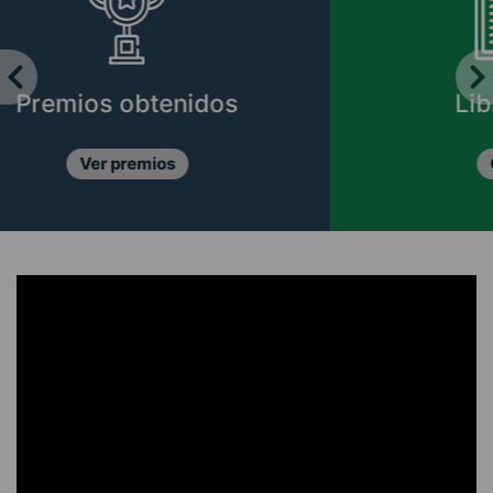
s
Libros CIPER
Conócelos