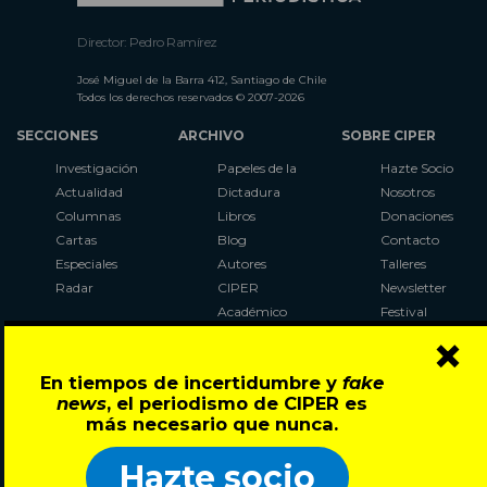
Director: Pedro Ramírez
José Miguel de la Barra 412, Santiago de Chile
Todos los derechos reservados © 2007-2026
SECCIONES
ARCHIVO
SOBRE CIPER
Investigación
Papeles de la
Hazte Socio
Actualidad
Dictadura
Nosotros
Columnas
Libros
Donaciones
Cartas
Blog
Contacto
Especiales
Autores
Talleres
Radar
CIPER
Newsletter
Académico
Festival
×
LaBot
Constituyente
En tiempos de incertidumbre y
fake
Al Plebiscito
news
, el periodismo de CIPER es
con CIPER
más necesario que nunca.
Síguenos en:
Hazte socio