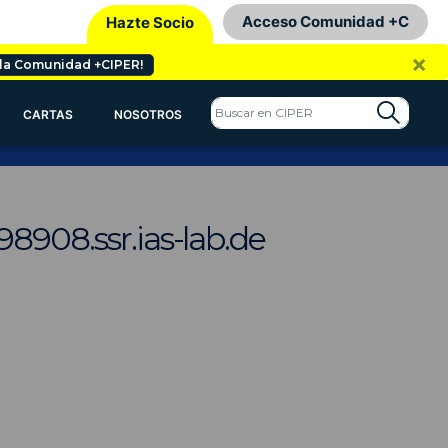
Acceso Comunidad +C
Hazte Socio
×
 la Comunidad +CIPER!
CARTAS
NOSOTROS
98908.ssr.ias-lab.de