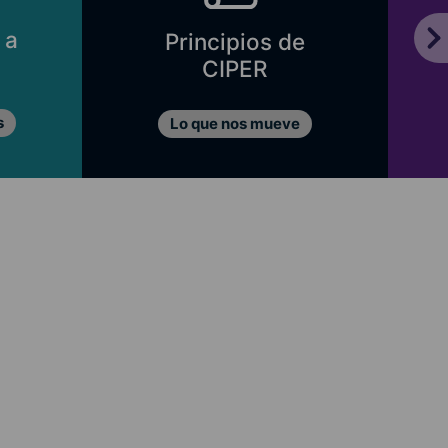
 a
Principios de
CIPER
s
Lo que nos mueve