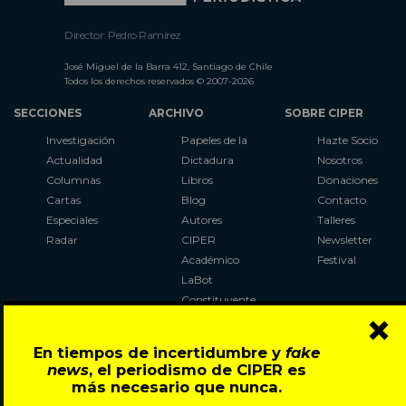
Director: Pedro Ramírez
José Miguel de la Barra 412, Santiago de Chile
Todos los derechos reservados © 2007-2026
SECCIONES
ARCHIVO
SOBRE CIPER
Investigación
Papeles de la
Hazte Socio
Actualidad
Dictadura
Nosotros
Columnas
Libros
Donaciones
Cartas
Blog
Contacto
Especiales
Autores
Talleres
Radar
CIPER
Newsletter
Académico
Festival
LaBot
Constituyente
×
Al Plebiscito
con CIPER
En tiempos de incertidumbre y
fake
news
, el periodismo de CIPER es
Síguenos en:
más necesario que nunca.