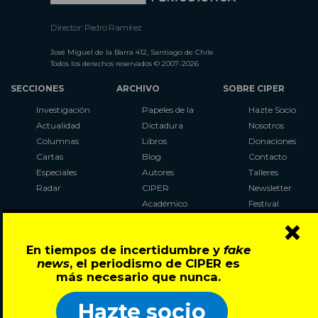
Director: Pedro Ramírez
José Miguel de la Barra 412, Santiago de Chile
Todos los derechos reservados © 2007-2026
SECCIONES
ARCHIVO
SOBRE CIPER
Investigación
Papeles de la
Hazte Socio
Actualidad
Dictadura
Nosotros
Columnas
Libros
Donaciones
Cartas
Blog
Contacto
Especiales
Autores
Talleres
Radar
CIPER
Newsletter
Académico
Festival
×
LaBot
Constituyente
En tiempos de incertidumbre y
fake
Al Plebiscito
news
, el periodismo de CIPER es
con CIPER
más necesario que nunca.
Síguenos en:
Hazte socio