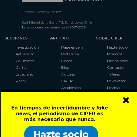
Director: Pedro Ramírez
José Miguel de la Barra 412, Santiago de Chile
Todos los derechos reservados © 2007-2026
SECCIONES
ARCHIVO
SOBRE CIPER
Investigación
Papeles de la
Hazte Socio
Actualidad
Dictadura
Nosotros
Columnas
Libros
Donaciones
Cartas
Blog
Contacto
Especiales
Autores
Talleres
Radar
CIPER
Newsletter
Académico
Festival
×
LaBot
Constituyente
En tiempos de incertidumbre y
fake
Al Plebiscito
news
, el periodismo de CIPER es
con CIPER
más necesario que nunca.
Síguenos en:
Hazte socio