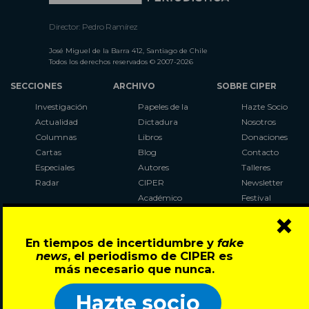
Director: Pedro Ramírez
José Miguel de la Barra 412, Santiago de Chile
Todos los derechos reservados © 2007-2026
SECCIONES
ARCHIVO
SOBRE CIPER
Investigación
Papeles de la
Hazte Socio
Actualidad
Dictadura
Nosotros
Columnas
Libros
Donaciones
Cartas
Blog
Contacto
Especiales
Autores
Talleres
Radar
CIPER
Newsletter
Académico
Festival
×
LaBot
Constituyente
En tiempos de incertidumbre y
fake
Al Plebiscito
news
, el periodismo de CIPER es
con CIPER
más necesario que nunca.
Síguenos en:
Hazte socio