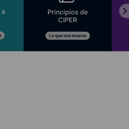
 a
Principios de
CIPER
s
Lo que nos mueve