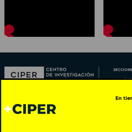
SECCION
Inve
Actu
Col
Director: Pedro Ramírez
En ti
Cart
José Miguel de la Barra 412, Santiago de Chile
Espe
Todos los derechos reservados © 2007-2026
Rada