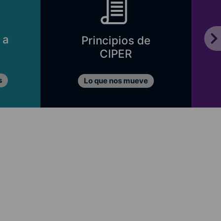
 a
Principios de
CIPER
s
Lo que nos mueve