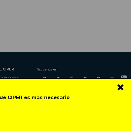
E CIPER
Síguenos en:
Hazte Socio
×
Nosotros
Donaciones
o de CIPER es más necesario
Contacto
Talleres
Newsletter
Festival