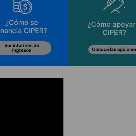
¿Cómo se
¿Cómo apoyar
inancia CIPER?
CIPER?
Ver informes de
Conoce las opcione
ingresos