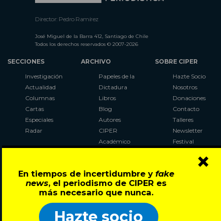
Director: Pedro Ramírez
José Miguel de la Barra 412, Santiago de Chile
Todos los derechos reservados © 2007-2026
SECCIONES
ARCHIVO
SOBRE CIPER
Investigación
Papeles de la
Hazte Socio
Actualidad
Dictadura
Nosotros
Columnas
Libros
Donaciones
Cartas
Blog
Contacto
Especiales
Autores
Talleres
Radar
CIPER
Newsletter
Académico
Festival
×
LaBot
Constituyente
En tiempos de incertidumbre y
fake
Al Plebiscito
news
, el periodismo de CIPER es
con CIPER
más necesario que nunca.
Síguenos en:
Hazte socio