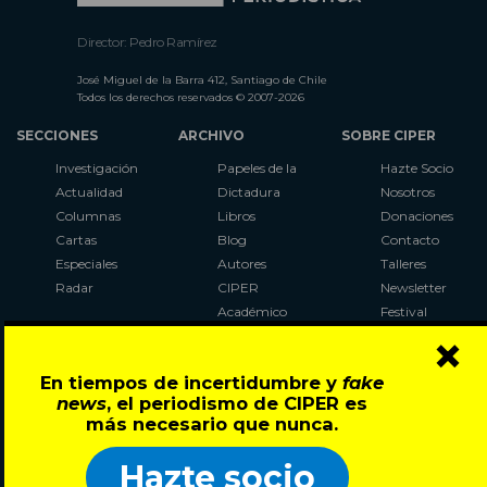
Director: Pedro Ramírez
José Miguel de la Barra 412, Santiago de Chile
Todos los derechos reservados © 2007-2026
SECCIONES
ARCHIVO
SOBRE CIPER
Investigación
Papeles de la
Hazte Socio
Actualidad
Dictadura
Nosotros
Columnas
Libros
Donaciones
Cartas
Blog
Contacto
Especiales
Autores
Talleres
Radar
CIPER
Newsletter
Académico
Festival
×
LaBot
Constituyente
En tiempos de incertidumbre y
fake
Al Plebiscito
news
, el periodismo de CIPER es
con CIPER
más necesario que nunca.
Síguenos en:
Hazte socio