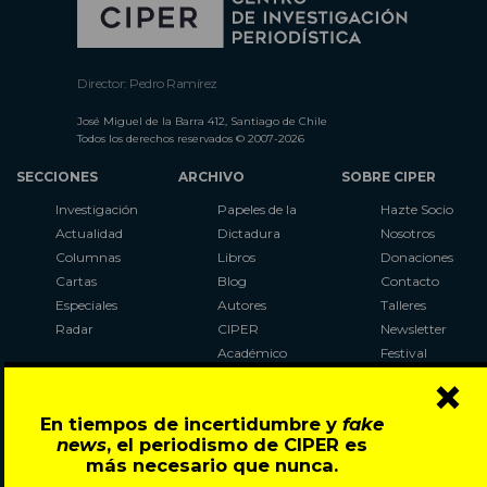
Director: Pedro Ramírez
José Miguel de la Barra 412, Santiago de Chile
Todos los derechos reservados © 2007-2026
SECCIONES
ARCHIVO
SOBRE CIPER
Investigación
Papeles de la
Hazte Socio
Actualidad
Dictadura
Nosotros
Columnas
Libros
Donaciones
Cartas
Blog
Contacto
Especiales
Autores
Talleres
Radar
CIPER
Newsletter
Académico
Festival
×
LaBot
Constituyente
En tiempos de incertidumbre y
fake
Al Plebiscito
news
, el periodismo de CIPER es
con CIPER
más necesario que nunca.