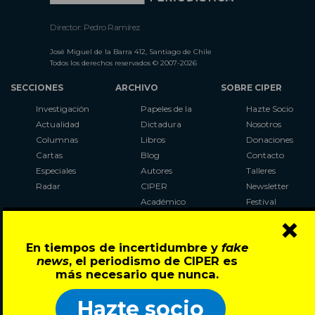
Director: Pedro Ramírez
José Miguel de la Barra 412, Santiago de Chile
Todos los derechos reservados © 2007-2026
SECCIONES
ARCHIVO
SOBRE CIPER
Investigación
Papeles de la
Hazte Socio
Actualidad
Dictadura
Nosotros
Columnas
Libros
Donaciones
Cartas
Blog
Contacto
Especiales
Autores
Talleres
Radar
CIPER
Newsletter
Académico
Festival
×
LaBot
Constituyente
En tiempos de incertidumbre y
fake
Al Plebiscito
news
, el periodismo de CIPER es
con CIPER
más necesario que nunca.
Síguenos en:
Hazte socio