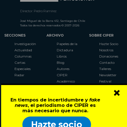
Director: Pedro Ramírez
José Miguel de la Barra 412, Santiago de Chile
Todos los derechos reservados © 2007-2026
SECCIONES
ARCHIVO
SOBRE CIPER
Investigación
Papeles de la
Hazte Socio
Actualidad
Dictadura
Nosotros
Columnas
Libros
Donaciones
Cartas
Blog
Contacto
Especiales
Autores
Talleres
Radar
CIPER
Newsletter
Académico
Festival
×
LaBot
Constituyente
En tiempos de incertidumbre y
fake
Al Plebiscito
news
, el periodismo de CIPER es
con CIPER
más necesario que nunca.
Síguenos en:
Hazte socio