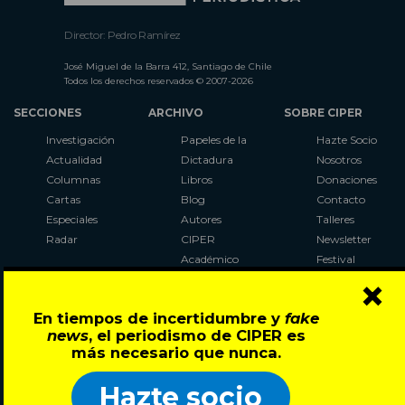
Director: Pedro Ramírez
José Miguel de la Barra 412, Santiago de Chile
Todos los derechos reservados © 2007-2026
SECCIONES
ARCHIVO
SOBRE CIPER
Investigación
Papeles de la
Hazte Socio
Actualidad
Dictadura
Nosotros
Columnas
Libros
Donaciones
Cartas
Blog
Contacto
Especiales
Autores
Talleres
Radar
CIPER
Newsletter
Académico
Festival
×
LaBot
Constituyente
En tiempos de incertidumbre y
fake
Al Plebiscito
news
, el periodismo de CIPER es
con CIPER
más necesario que nunca.
Síguenos en:
Hazte socio