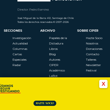
Director: Pedro Ramírez
José Miguel de la Barra 412, Santiago de Chile
Todos los derechos reservados © 2007-2026
SECCIONES
ARCHIVO
SOBRE CIPER
Investigación
Papeles de la
Hazte Socio
Actualidad
Dictadura
Nosotros
Columnas
Libros
Donaciones
Cartas
Blog
Contacto
Especiales
Autores
Talleres
Radar
CIPER
Newsletter
Académico
Festival
LaBot
Constituyente
X
Al Plebiscito
con CIPER
Síguenos en: