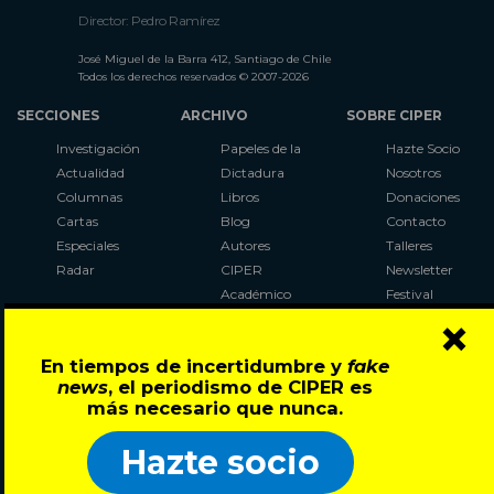
Director: Pedro Ramírez
José Miguel de la Barra 412, Santiago de Chile
Todos los derechos reservados © 2007-2026
SECCIONES
ARCHIVO
SOBRE CIPER
Investigación
Papeles de la
Hazte Socio
Actualidad
Dictadura
Nosotros
Columnas
Libros
Donaciones
Cartas
Blog
Contacto
Especiales
Autores
Talleres
Radar
CIPER
Newsletter
Académico
Festival
×
LaBot
Constituyente
En tiempos de incertidumbre y
fake
Al Plebiscito
news
, el periodismo de CIPER es
con CIPER
más necesario que nunca.
Síguenos en:
Hazte socio