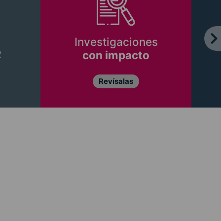
Investigaciones
R
con impacto
Revísalas