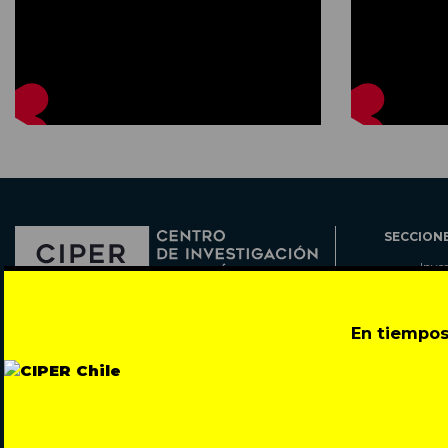
SECCION
Inve
Actu
Col
Director: Pedro Ramírez
En tiempos
Cart
José Miguel de la Barra 412, Santiago de Chile
Espe
Todos los derechos reservados © 2007-2026
Rada