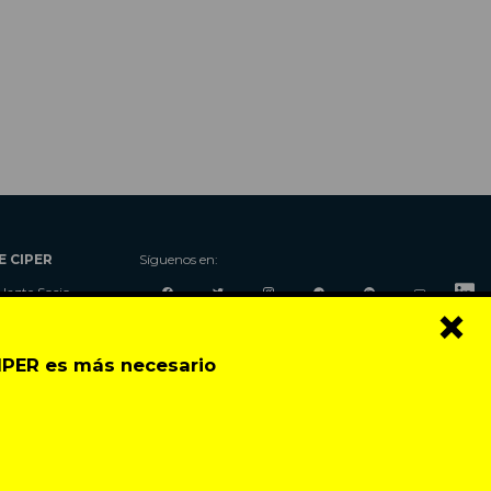
E CIPER
Síguenos en:
Hazte Socio
×
Nosotros
Donaciones
CIPER es más necesario
Contacto
Talleres
Newsletter
Festival