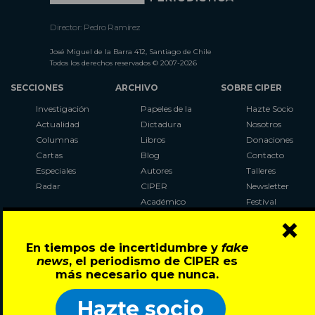
Director: Pedro Ramírez
José Miguel de la Barra 412, Santiago de Chile
Todos los derechos reservados © 2007-2026
SECCIONES
ARCHIVO
SOBRE CIPER
Investigación
Papeles de la
Hazte Socio
Actualidad
Dictadura
Nosotros
Columnas
Libros
Donaciones
Cartas
Blog
Contacto
Especiales
Autores
Talleres
Radar
CIPER
Newsletter
Académico
Festival
×
LaBot
Constituyente
En tiempos de incertidumbre y
fake
Al Plebiscito
news
, el periodismo de CIPER es
con CIPER
más necesario que nunca.
Síguenos en:
Hazte socio