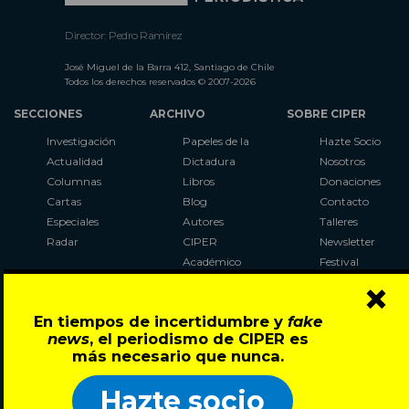
Director: Pedro Ramírez
José Miguel de la Barra 412, Santiago de Chile
Todos los derechos reservados © 2007-2026
SECCIONES
ARCHIVO
SOBRE CIPER
Investigación
Papeles de la
Hazte Socio
Actualidad
Dictadura
Nosotros
Columnas
Libros
Donaciones
Cartas
Blog
Contacto
Especiales
Autores
Talleres
Radar
CIPER
Newsletter
Académico
Festival
×
LaBot
Constituyente
En tiempos de incertidumbre y
fake
Al Plebiscito
news
, el periodismo de CIPER es
con CIPER
más necesario que nunca.
Síguenos en:
Hazte socio