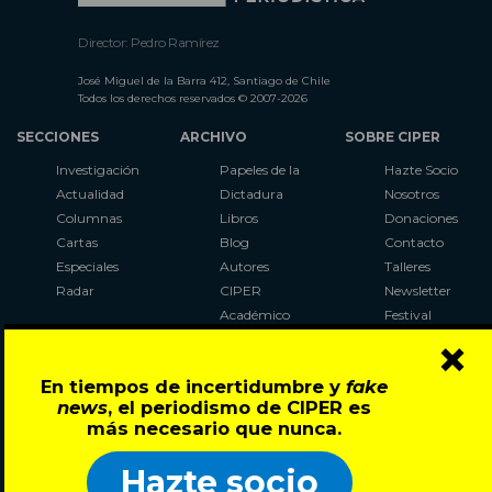
Director: Pedro Ramírez
José Miguel de la Barra 412, Santiago de Chile
Todos los derechos reservados © 2007-2026
SECCIONES
ARCHIVO
SOBRE CIPER
Investigación
Papeles de la
Hazte Socio
Actualidad
Dictadura
Nosotros
Columnas
Libros
Donaciones
Cartas
Blog
Contacto
Especiales
Autores
Talleres
Radar
CIPER
Newsletter
Académico
Festival
×
LaBot
Constituyente
En tiempos de incertidumbre y
fake
Al Plebiscito
news
, el periodismo de CIPER es
con CIPER
más necesario que nunca.
Síguenos en:
Hazte socio