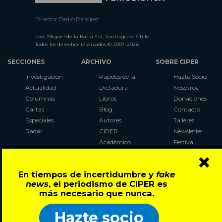
Director: Pedro Ramírez
José Miguel de la Barra 412, Santiago de Chile
Todos los derechos reservados © 2007-2026
SECCIONES
ARCHIVO
SOBRE CIPER
Investigación
Papeles de la
Hazte Socio
Actualidad
Dictadura
Nosotros
Columnas
Libros
Donaciones
Cartas
Blog
Contacto
Especiales
Autores
Talleres
Radar
CIPER
Newsletter
Académico
Festival
×
LaBot
Constituyente
En tiempos de incertidumbre y
fake
Al Plebiscito
news
, el periodismo de CIPER es
con CIPER
más necesario que nunca.
Síguenos en:
Hazte socio