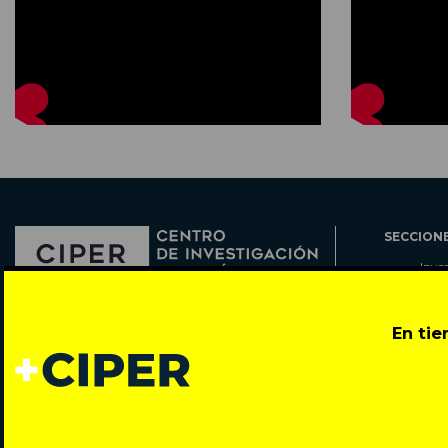
SECCION
Inve
Actu
Col
Director: Pedro Ramírez
En ti
Cart
José Miguel de la Barra 412, Santiago de Chile
Espe
Todos los derechos reservados © 2007-2026
Rada