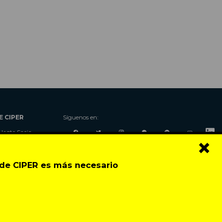
E CIPER
Síguenos en:
Hazte Socio
×
Nosotros
Donaciones
o de CIPER es más necesario
Contacto
Talleres
Newsletter
Festival