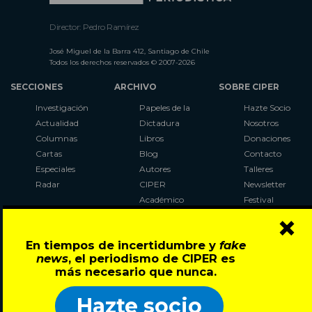
Director: Pedro Ramírez
José Miguel de la Barra 412, Santiago de Chile
Todos los derechos reservados © 2007-2026
SECCIONES
ARCHIVO
SOBRE CIPER
Investigación
Papeles de la
Hazte Socio
Actualidad
Dictadura
Nosotros
Columnas
Libros
Donaciones
Cartas
Blog
Contacto
Especiales
Autores
Talleres
Radar
CIPER
Newsletter
Académico
Festival
×
LaBot
Constituyente
En tiempos de incertidumbre y
fake
Al Plebiscito
news
, el periodismo de CIPER es
con CIPER
más necesario que nunca.
Síguenos en:
Hazte socio